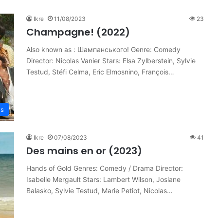
Ikre
11/08/2023
23
Champagne! (2022)
Also known as : Шампанського! Genre: Comedy
Director: Nicolas Vanier Stars: Elsa Zylberstein, Sylvie
Testud, Stéfi Celma, Eric Elmosnino, François…
es
Ikre
07/08/2023
41
Des mains en or (2023)
Hands of Gold Genres: Comedy / Drama Director:
Isabelle Mergault Stars: Lambert Wilson, Josiane
Balasko, Sylvie Testud, Marie Petiot, Nicolas…