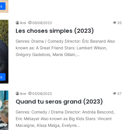
es
Ikre
06/08/2023
35
Les choses simples (2023)
Genres: Drama / Comedy Director: Éric Besnard Also
known as: A Great Friend Stars: Lambert Wilson,
Grégory Gadebois, Marie Gillain,…
es
Ikre
05/08/2023
37
Quand tu seras grand (2023)
Genres: Comedy / Drama Director: Andréa Bescond,
Eric Métayer Also known as Big Kids Stars: Vincent
Macaigne, Aïssa Maïga, Evelyne…