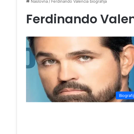
Naslovna
/
Ferdinando Valencia biografija
Ferdinando Valen
Biografi