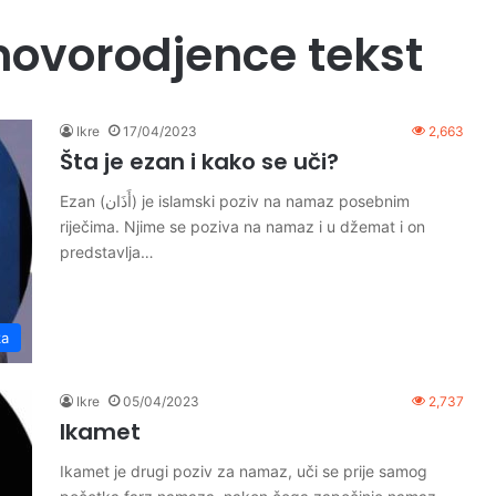
novorodjence tekst
Ikre
17/04/2023
2,663
Šta je ezan i kako se uči?
Ezan (أَذَان) je islamski poziv na namaz posebnim
riječima. Njime se poziva na namaz i u džemat i on
predstavlja…
ka
Ikre
05/04/2023
2,737
Ikamet
Ikamet je drugi poziv za namaz, uči se prije samog