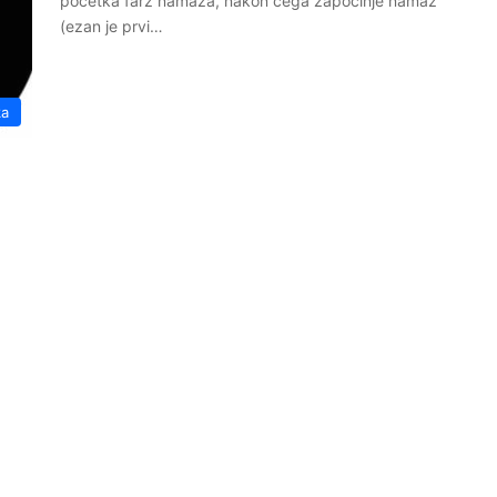
početka farz namaza, nakon čega započinje namaz
(ezan je prvi…
ka