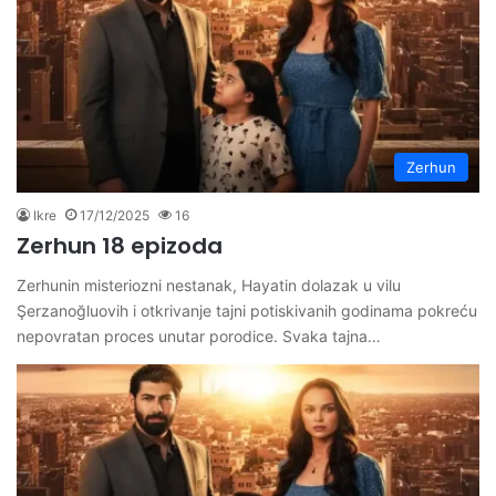
Zerhun
Ikre
17/12/2025
16
Zerhun 18 epizoda
Zerhunin misteriozni nestanak, Hayatin dolazak u vilu
Şerzanoğluovih i otkrivanje tajni potiskivanih godinama pokreću
nepovratan proces unutar porodice. Svaka tajna…