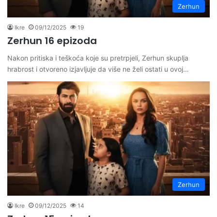
Zerhun
Ikre
09/12/2025
19
Zerhun 16 epizoda
Nakon pritiska i teškoća koje su pretrpjeli, Zerhun skuplja
hrabrost i otvoreno izjavljuje da više ne želi ostati u ovoj…
Zerhun
Ikre
09/12/2025
14