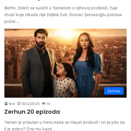
Berfin, želeći se suočiti s Yamanom o njihovoj prošlosti, čuje
stvari koje nikada nije željela čuti. Dvorac Şernazoğlu potresa
požar.…
Zerhun
Ikre
18/12/2025
14
Zerhun 20 epizoda
Yaman je prisutan u trenu kada se Hayat probudi i on je pita da
li je dobro? Ona mu kaze…