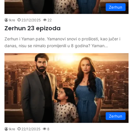
Zerhun
Ikre
23/12/2025
22
Zerhun 23 epizoda
Zerhun i Yaman pate. Yamanovi snovi o prošlosti, kao jučer i
danas, nisu se nimalo promijenili u 8 godina? Yaman…
Zerhun
Ikre
22/12/2025
8