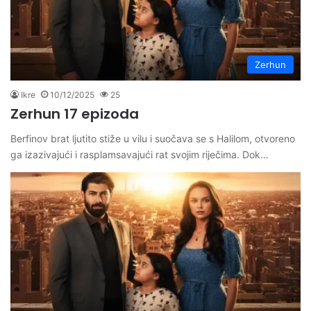
Zerhun
Ikre
10/12/2025
25
Zerhun 17 epizoda
Berfinov brat ljutito stiže u vilu i suočava se s Halilom, otvoreno
ga izazivajući i rasplamsavajući rat svojim riječima. Dok…