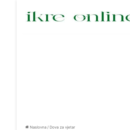
Naslovna
/
Dova za vjetar