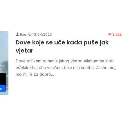
Ikre
13/04/2023
3,258
Dove koje se uče kada puše jak
vjetar
Dove prilikom puhanja jakog vjetra: Allahumme inniii
es’eluke hajreha ve e’uzu bike min šerriha. Allahu moj,
molim Te za dobro…
e