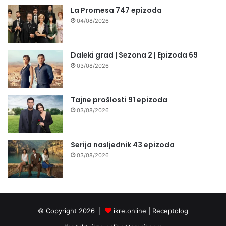
La Promesa 747 epizoda
04/08/2026
Daleki grad | Sezona 2 | Epizoda 69
03/08/2026
Tajne prošlosti 91 epizoda
03/08/2026
Serija nasljednik 43 epizoda
03/08/2026
© Copyright 2026 |
ikre.online |
Receptolog