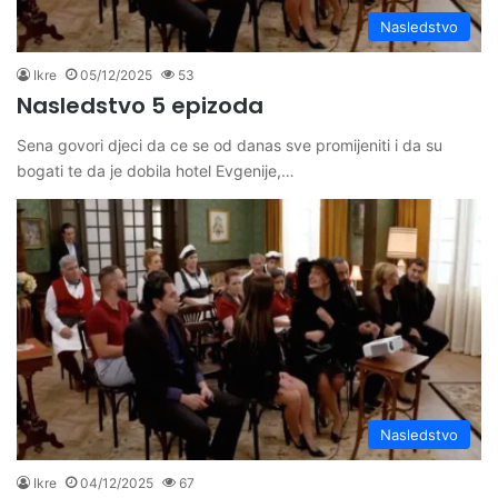
Nasledstvo
Ikre
05/12/2025
53
Nasledstvo 5 epizoda
Sena govori djeci da ce se od danas sve promijeniti i da su
bogati te da je dobila hotel Evgenije,…
Nasledstvo
Ikre
04/12/2025
67