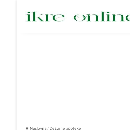
Naslovna
/
Dežurne apoteke