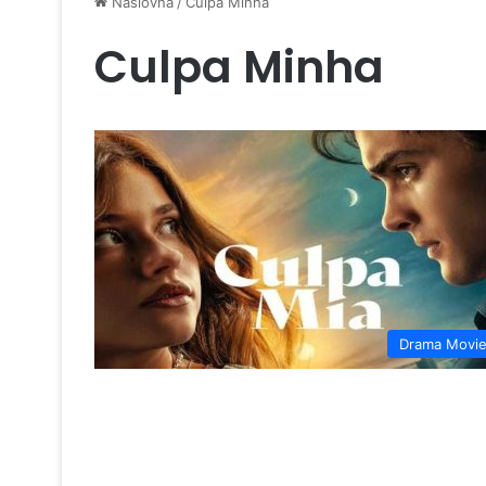
Naslovna
/
Culpa Minha
Culpa Minha
Drama Movi