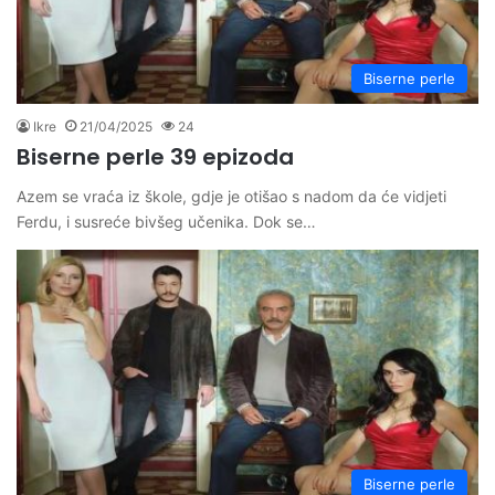
Biserne perle
Ikre
21/04/2025
24
Biserne perle 39 epizoda
Azem se vraća iz škole, gdje je otišao s nadom da će vidjeti
Ferdu, i susreće bivšeg učenika. Dok se…
Biserne perle