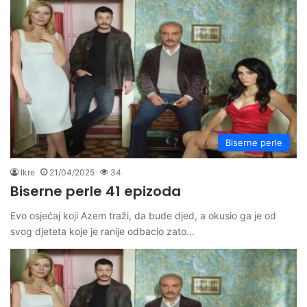
Biserne perle
Ikre
21/04/2025
34
Biserne perle 41 epizoda
Evo osjećaj koji Azem traži, da bude djed, a okusio ga je od
svog djeteta koje je ranije odbacio zato…