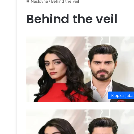
Naslovna
/
Behind the veil
Behind the veil
Klopka ljuba