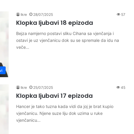
Ikre
28/07/2025
57
Klopka ljubavi 18 epizoda
Bejza namjerno postavi sliku Cihana sa vjenčanja i
ostavi je uz vjenčanicu dok su se spremale da idu na
veče…
vi
Ikre
25/07/2025
45
Klopka ljubavi 17 epizoda
Hancer je tako tuzna kada vidi da joj je brat kupio
vjenčanicu. Njene suze liju dok uzima u ruke
vjenčanicu…