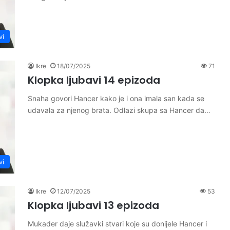
vi
Ikre
18/07/2025
71
Klopka ljubavi 14 epizoda
Snaha govori Hancer kako je i ona imala san kada se
udavala za njenog brata. Odlazi skupa sa Hancer da…
vi
Ikre
12/07/2025
53
Klopka ljubavi 13 epizoda
Mukader daje služavki stvari koje su donijele Hancer i