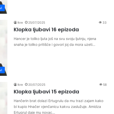
vi
Ikre
25/07/2025
33
Klopka ljubavi 16 epizoda
Hancer je toliko ljuta još na svu svoju ljutnju, njena
snaha je toliko pritišće i govori joj da mora uzeti…
vi
Ikre
20/07/2025
58
Klopka ljubavi 15 epizoda
Hančerin brat dolazi Ertugrulu da mu trazi zajam kako
bi kupio Hnačer vjenčanicu kakvu zaslužuje. Amidza
Ertugrul daje mu novac…