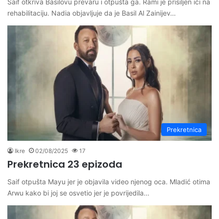
Saif otkriva Basilovu prevaru i otpušta ga. Rami je prisiljen ići na
rehabilitaciju. Nadia objavljuje da je Basil Al Zainijev…
Prekretnica
Ikre
02/08/2025
17
Prekretnica 23 epizoda
Saif otpušta Mayu jer je objavila video njenog oca. Mladić otima
Arwu kako bi joj se osvetio jer je povrijedila…