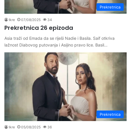
Prekretnica
Ikre
07/08/2025
34
Prekretnica 26 epizoda
Asia traži od Emada da se riješi Nadie i Basila. Saif otkriva
lažnost Diabovog putovanja i Asijino pravo lice. Basil…
Prekretnica
Ikre
05/08/2025
36