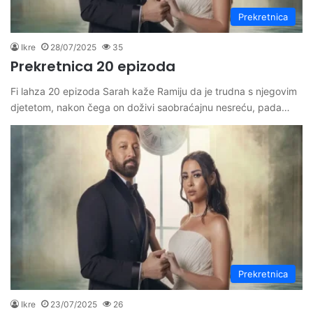
Prekretnica
Ikre
28/07/2025
35
Prekretnica 20 epizoda
Fi lahza 20 epizoda Sarah kaže Ramiju da je trudna s njegovim
djetetom, nakon čega on doživi saobraćajnu nesreću, pada…
Prekretnica
Ikre
23/07/2025
26