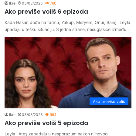
Ikre
03/08/2023
760
Ako previše voliš 6 epizoda
Kada Hasan dođe na farmu, Yakup, Meryem, Onur, Barış i Leyla
upadaju u tešku situaciju. S jedne strane, nesuglasice između…
Ako previše voliš
Ikre
03/08/2023
994
Ako previše voliš 5 epizoda
Leyla i Ateş zapadaju u nesporazum nakon njihovog