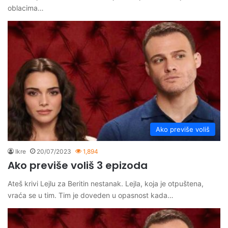
oblacima…
Ako previše voliš
Ikre
20/07/2023
1,894
Ako previše voliš 3 epizoda
Ateš krivi Lejlu za Beritin nestanak. Lejla, koja je otpuštena,
vraća se u tim. Tim je doveden u opasnost kada…