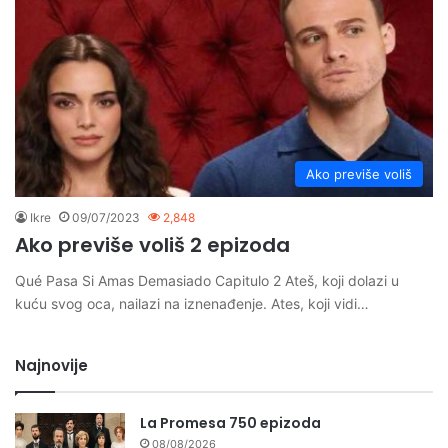
Ako previše voliš
Ikre
09/07/2023
2,848
Ako previše voliš 2 epizoda
Qué Pasa Si Amas Demasiado Capitulo 2 Ateš, koji dolazi u
kuću svog oca, nailazi na iznenađenje. Ates, koji vidi…
Najnovije
La Promesa 750 epizoda
08/08/2026