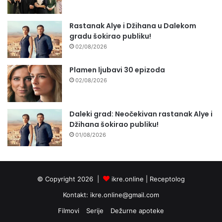
Rastanak Alye i Džihana u Dalekom
gradu šokirao publiku!
02/08/2026
Plamen ljubavi 30 epizoda
02/08/2026
Daleki grad: Neočekivan rastanak Alye i
Džihana šokirao publiku!
01/08/2026
© Copyright 2026 |
ikre.online |
Receptolog
Kontakt:
ikre.online@gmail.com
Filmovi
Serije
Dežurne apoteke