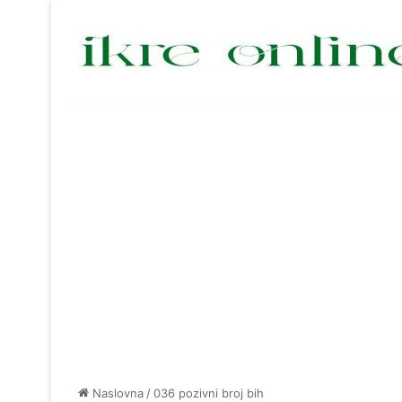
Naslovna
/
036 pozivni broj bih