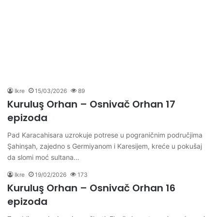
Ikre
15/03/2026
89
Kuruluş Orhan – Osnivač Orhan 17
epizoda
Pad Karacahisara uzrokuje potrese u pograničnim područjima
Şahinşah, zajedno s Germiyanom i Karesijem, kreće u pokušaj
da slomi moć sultana…
Ikre
19/02/2026
173
Kuruluş Orhan – Osnivač Orhan 16
epizoda