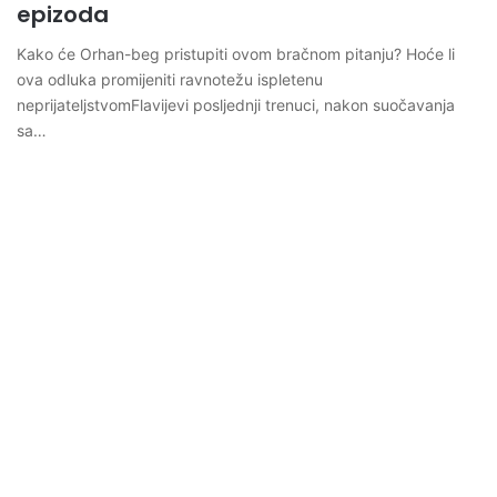
epizoda
Kako će Orhan-beg pristupiti ovom bračnom pitanju? Hoće li
ova odluka promijeniti ravnotežu ispletenu
neprijateljstvomFlavijevi posljednji trenuci, nakon suočavanja
sa…