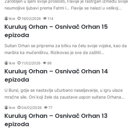
Zarobljen u sjeni svoje prošlosti, Flavije je rastrgan između svoje
neumoljive ljubavi prema Fatmi i… Flavije se nalazi u velikoj…
Ikre
19/02/2026
114
Kuruluş Orhan – Osnivač Orhan 15
epizoda
Sultan Orhan se priprema za bitku na čelu svoje vojske, kao da
maršira ka mučeništvu. Rizikovao je sve da zaštiti…
Ikre
11/02/2026
99
Kuruluş Orhan – Osnivač Orhan 14
epizoda
U Bursi, gdje se nastavlja užurbano naseljavanje, u igru ulaze
mračne sile. Oni koji žele da zaustave uspon sultana Orhana…
Ikre
04/02/2026
77
Kuruluş Orhan – Osnivač Orhan 13
epizoda