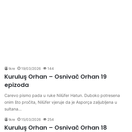
Ikre
19/03/2026
144
Kuruluş Orhan – Osnivač Orhan 19
epizoda
Carevo pismo pada u ruke Nilüfer Hatun. Duboko potresena
onim što pročita, Nilüfer vjeruje da je Asporça zaljubljena u
sultana…
Ikre
15/03/2026
254
Kuruluş Orhan – Osnivač Orhan 18