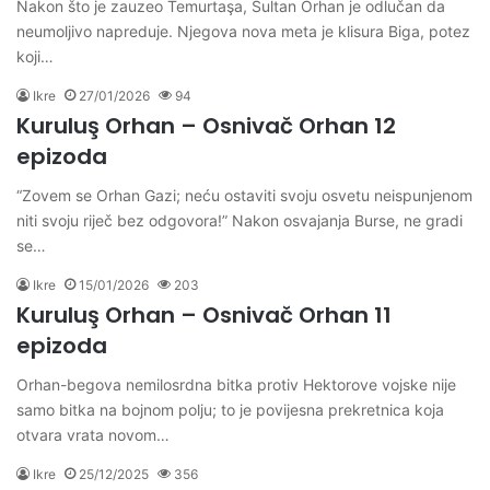
Nakon što je zauzeo Temurtaşa, Sultan Orhan je odlučan da
neumoljivo napreduje. Njegova nova meta je klisura Biga, potez
koji…
Ikre
27/01/2026
94
Kuruluş Orhan – Osnivač Orhan 12
epizoda
“Zovem se Orhan Gazi; neću ostaviti svoju osvetu neispunjenom
niti svoju riječ bez odgovora!” Nakon osvajanja Burse, ne gradi
se…
Ikre
15/01/2026
203
Kuruluş Orhan – Osnivač Orhan 11
epizoda
Orhan-begova nemilosrdna bitka protiv Hektorove vojske nije
samo bitka na bojnom polju; to je povijesna prekretnica koja
otvara vrata novom…
Ikre
25/12/2025
356