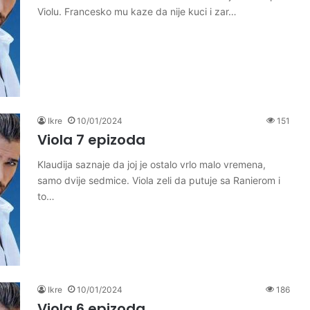
Violu. Francesko mu kaze da nije kuci i zar…
Ikre
10/01/2024
151
Viola 7 epizoda
Klaudija saznaje da joj je ostalo vrlo malo vremena,
samo dvije sedmice. Viola zeli da putuje sa Ranierom i
to…
Ikre
10/01/2024
186
Viola 6 epizoda