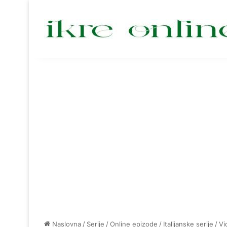
Naslovna
/
Serije
/
Online epizode
/
Italijanske serije
/
Vi