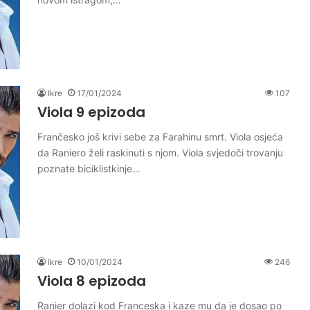
Ikre
17/01/2024
107
Viola 9 epizoda
Frančesko još krivi sebe za Farahinu smrt. Viola osjeća
da Raniero želi raskinuti s njom. Viola svjedoči trovanju
poznate biciklistkinje…
Ikre
10/01/2024
246
Viola 8 epizoda
Ranier dolazi kod Franceska i kaze mu da je dosao po