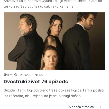
Shvativši ko je zapravo Oylum koju je vidio na snimci, Celal će
teško zadržati ovu tajnu, čak i ako Kahraman…
Ikre
01/12/2023
482
Dvostruki život 76 epizoda
Güzide i Tarık, koji odvojeno traže dokaze koji će Tarıka poslati
iza rešetaka, nisu svjesni da je neko drugi došao…
Sledeća stranica