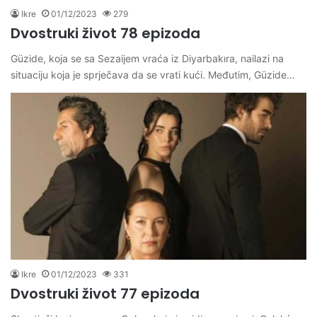
Ikre
01/12/2023
279
Dvostruki život 78 epizoda
Güzide, koja se sa Sezaijem vraća iz Diyarbakıra, nailazi na
situaciju koja je sprječava da se vrati kući. Međutim, Güzide…
Ikre
01/12/2023
331
Dvostruki život 77 epizoda