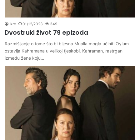
Ikre
01/12/2023
349
Dvostruki život 79 epizoda
Razmišljanje o tome što bi bijesna Mualla mogla učiniti Oylum
ostavlja Kahramana u velikoj tjeskobi. Kahraman, rastrgan
između žene koju…