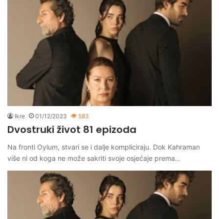
Ikre
01/12/2023
583
Dvostruki život 81 epizoda
Na fronti Oylum, stvari se i dalje kompliciraju. Dok Kahraman
više ni od koga ne može sakriti svoje osjećaje prema…