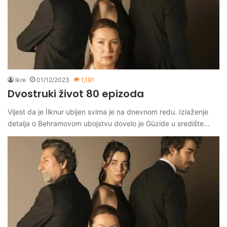
Ikre
01/12/2023
1,191
Dvostruki život 80 epizoda
Vijest da je İlknur ubijen svima je na dnevnom redu. Izlaženje
detalja o Behramovom ubojstvu dovelo je Güzide u središte…