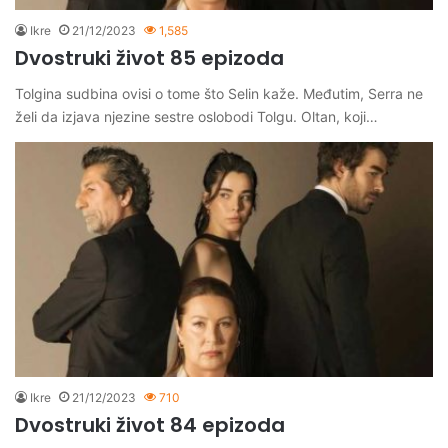
Ikre
21/12/2023
1,585
Dvostruki život 85 epizoda
Tolgina sudbina ovisi o tome što Selin kaže. Međutim, Serra ne
želi da izjava njezine sestre oslobodi Tolgu. Oltan, koji…
Ikre
21/12/2023
710
Dvostruki život 84 epizoda