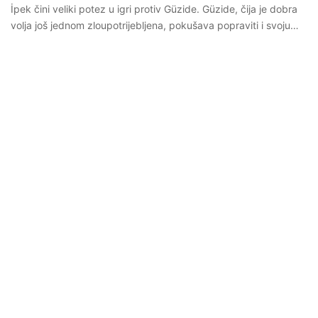
İpek čini veliki potez u igri protiv Güzide. Güzide, čija je dobra
volja još jednom zloupotrijebljena, pokušava popraviti i svoju…