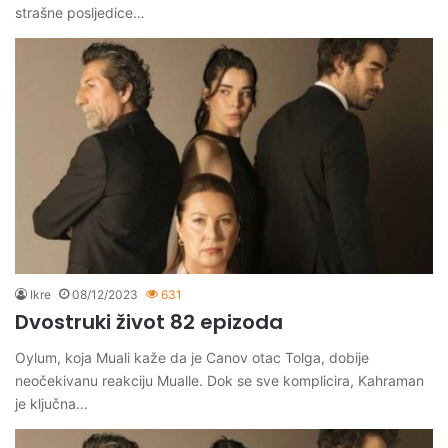
strašne posljedice…
Ikre
08/12/2023
631
Dvostruki život 82 epizoda
Oylum, koja Muali kaže da je Canov otac Tolga, dobije
neočekivanu reakciju Mualle. Dok se sve komplicira, Kahraman
je ključna…