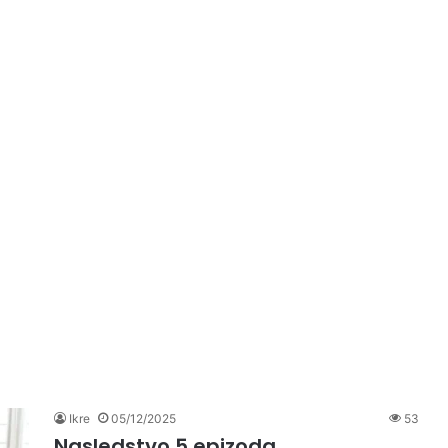
Ikre
05/12/2025
53
Nasledstvo 5 epizoda