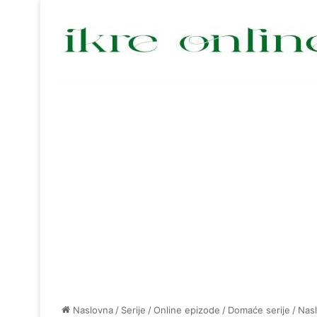
Naslovna
/
Serije
/
Online epizode
/
Domaće serije
/
Nas