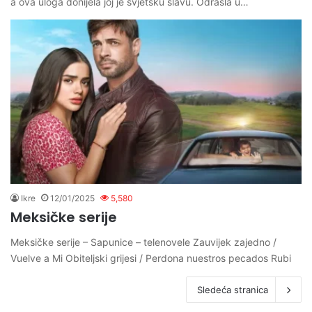
a ova uloga donijela joj je svjetsku slavu. Odrasla u…
Ikre
12/01/2025
5,580
Meksičke serije
Meksičke serije – Sapunice – telenovele Zauvijek zajedno /
Vuelve a Mi Obiteljski grijesi / Perdona nuestros pecados Rubi
Sledeća stranica