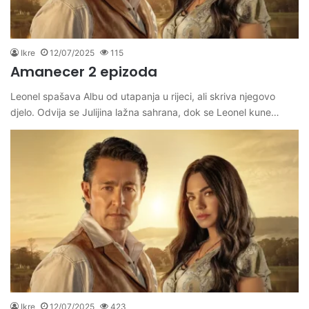
Ikre
12/07/2025
115
Amanecer 2 epizoda
Leonel spašava Albu od utapanja u rijeci, ali skriva njegovo
djelo. Odvija se Julijina lažna sahrana, dok se Leonel kune…
Ikre
12/07/2025
423